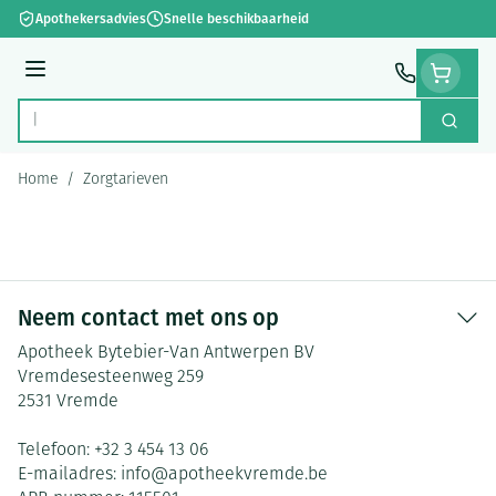
Ga naar de inhoud
Apothekersadvies
Snelle beschikbaarheid
Menu
Zoek
Product, merk, categorie...
Home
/
Zorgtarieven
Neem contact met ons op
Apotheek Bytebier-Van Antwerpen BV
Vremdesesteenweg 259
2531
Vremde
Telefoon:
+32 3 454 13 06
E-mailadres:
info@
apotheekvremde.be