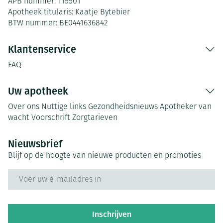
APB nummer:
115501
Apotheek titularis:
Kaatje Bytebier
BTW nummer:
BE0441636842
Klantenservice
FAQ
Uw apotheek
Over ons
Nuttige links
Gezondheidsnieuws
Apotheker van
wacht
Voorschrift
Zorgtarieven
Nieuwsbrief
Blijf op de hoogte van nieuwe producten en promoties
E-mail adres
Inschrijven