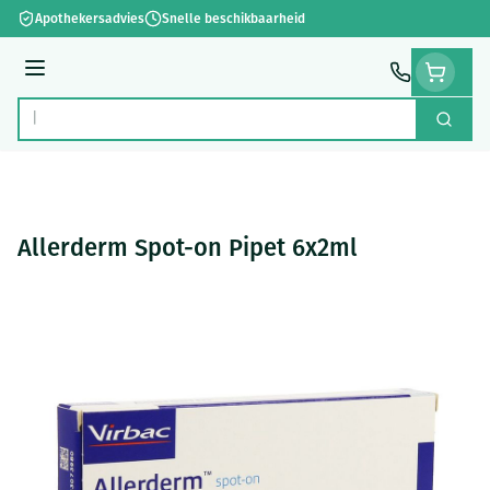
Ga naar de inhoud
Apothekersadvies
Snelle beschikbaarheid
Menu
Zoek
Product, merk, categorie...
Allerderm Spot-on Pipet 6x2ml