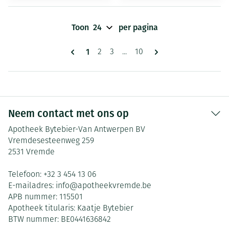
Toon
per pagina
Pagina's
U lees momenteel pagina
1
Pagina
Pagina
Pagina
2
3
...
10
Neem contact met ons op
Apotheek Bytebier-Van Antwerpen BV
Vremdesesteenweg 259
2531
Vremde
Telefoon:
+32 3 454 13 06
E-mailadres:
info@
apotheekvremde.be
APB nummer:
115501
Apotheek titularis:
Kaatje Bytebier
BTW nummer:
BE0441636842