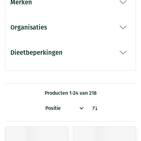
Merken
filter
Organisaties
filter
Dieetbeperkingen
filter
Producten
1
-
24
van
218
Sorteer op: