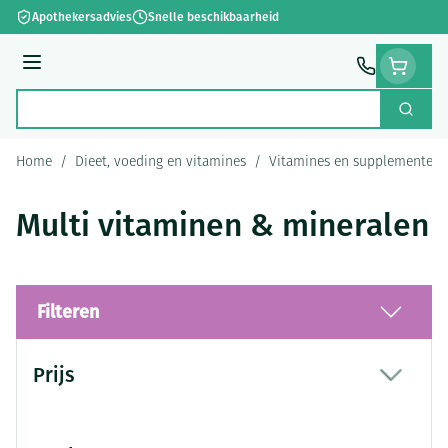
Ga naar de inhoud
Apothekersadvies
Snelle beschikbaarheid
Menu
Zoek
Product, merk, categorie...
Home
/
Dieet, voeding en vitamines
/
Vitamines en supplementen
Multi vitaminen & mineralen
Filteren
Doorgaan naar productlijst
Prijs
filter