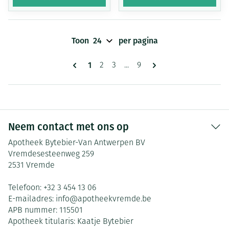
Toon
per pagina
Pagina's
U lees momenteel pagina
1
Pagina
Pagina
Pagina
2
3
...
9
Neem contact met ons op
Apotheek Bytebier-Van Antwerpen BV
Vremdesesteenweg 259
2531
Vremde
Telefoon:
+32 3 454 13 06
E-mailadres:
info@
apotheekvremde.be
APB nummer:
115501
Apotheek titularis:
Kaatje Bytebier