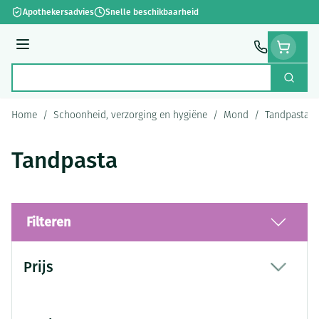
Ga naar de inhoud
Apothekersadvies
Snelle beschikbaarheid
Menu
Zoek
Product, merk, categorie...
Home
/
Schoonheid, verzorging en hygiëne
/
Mond
/
Tandpasta
Tandpasta
Filteren
Doorgaan naar productlijst
Prijs
filter