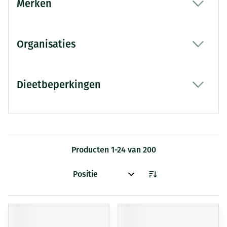
Merken
filter
Organisaties
filter
Dieetbeperkingen
filter
Producten
1
-
24
van
200
Sorteer op: