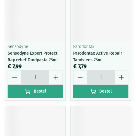
Sensodyne
Parodontax
Sensodyne Expert Protect
Parodontax Active Repair
Rap.relief Tandpasta 75ml
Tandvlees 75ml
€ 7,99
€ 7,79
Aantal
Aantal
Bestel
Bestel