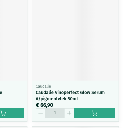
Caudalie
e
Caudalie Vinoperfect Glow Serum
A/pigmentvlek 50ml
€ 66,90
Aantal