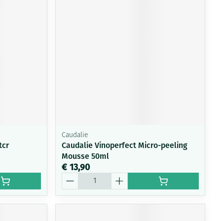
rende
Parfums en
geurproducten
Caudalie
tcr
Caudalie Vinoperfect Micro-peeling
Mousse 50ml
CBD
€ 13,90
Aantal