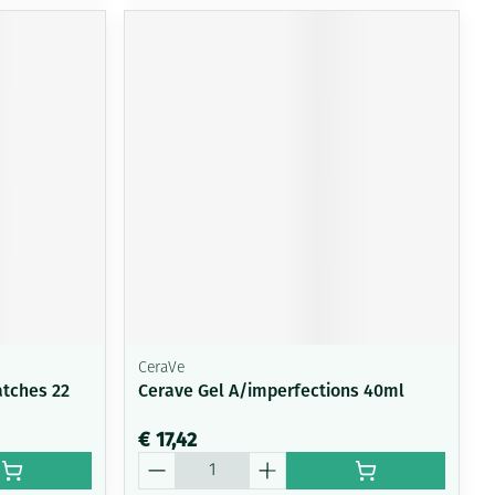
CeraVe
atches 22
Cerave Gel A/imperfections 40ml
€ 17,42
Aantal