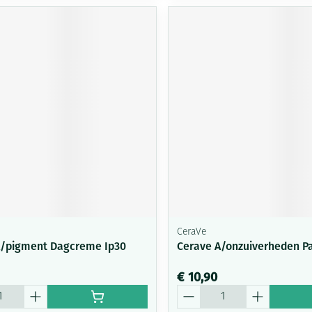
CeraVe
A/pigment Dagcreme Ip30
Cerave A/onzuiverheden P
€ 10,90
Aantal