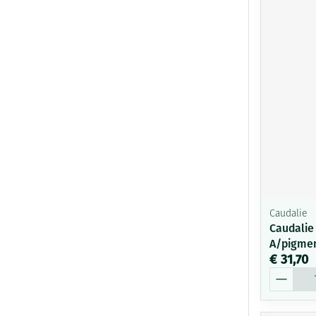
Caudalie
Caudalie
A/pigmen
€ 31,70
Aantal