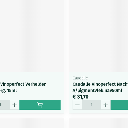
Mondmaskers
ging
Supplementen
Insectenwe
middelen
ssen
-
id
Caudalie
 Vinoperfect Verhelder.
Caudalie Vinoperfect Nach
rg. 15ml
A/pigmentvlek.nav50ml
Zelfbruiner
Scheren
€ 31,70
Aantal