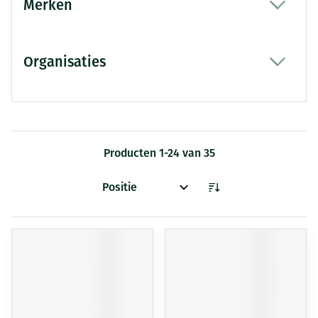
Merken
filter
Organisaties
filter
Producten
1
-
24
van
35
Sorteer op: