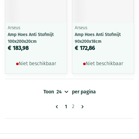
Arseus
Arseus
Amp Hoes Anti Stofmijt
Amp Hoes Anti Stofmijt
100x200x20cm
90x200x18cm
€ 183,98
€ 172,86
Niet beschikbaar
Niet beschikbaar
Toon
per pagina
Pagina's
U lees momenteel pagina
1
Pagina
2