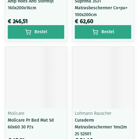
Amp Hoes Anti Stofmijt
Suprima 3531
160x200x16cm
Matrasbeschermer Co+pu+
100x200cm
€ 246,51
€ 62,60
Bestel
Bestel
Molicare
Lohmann Rauscher
Molicare Pr Bed Mat 5d
Curaderm
60x60 30 P/s
Matrasbeschermer 1mx2m
25 52501