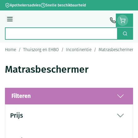
Ga naar de inhoud
Apothekersadvies
Snelle beschikbaarheid
Menu
Zoek
Product, merk, categorie...
Home
/
Thuiszorg en EHBO
/
Incontinentie
/
Matrasbeschermer
Matrasbeschermer
Filteren
Doorgaan naar productlijst
Prijs
filter