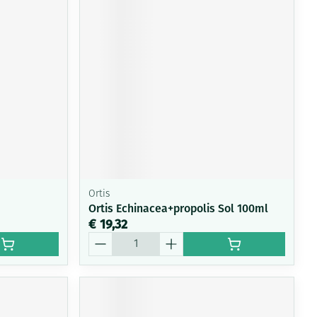
rende
Parfums en
geurproducten
Ortis
Ortis Echinacea+propolis Sol 100ml
€ 19,32
CBD
Aantal