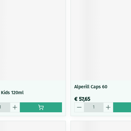
Alperill Caps 60
i Kids 120ml
€ 57,65
Aantal