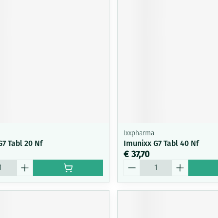
Mondmaskers
ging
Supplementen
Insectenwe
middelen
ssen
-
id
Ixxpharma
7 Tabl 20 Nf
Imunixx G7 Tabl 40 Nf
€ 37,70
Zelfbruiner
Scheren
Aantal