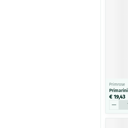
Primrose
Primarin
€ 19,43
Aantal