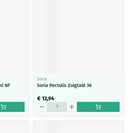
Soria
ml Nf
Soria Pectolis Zuigtabl 36
€ 12,94
Aantal