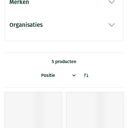
Merken
filter
Organisaties
filter
5
producten
Sorteer op: