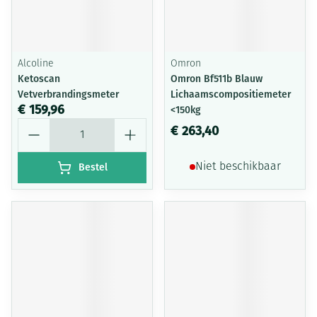
Alcoline
Omron
Ketoscan
Omron Bf511b Blauw
Vetverbrandingsmeter
Lichaamscompositiemeter
€ 159,96
<150kg
Aantal
€ 263,40
Bestel
Niet beschikbaar