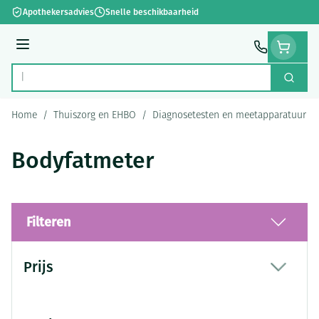
Ga naar de inhoud
Apothekersadvies
Snelle beschikbaarheid
Menu
Zoek
Product, merk, categorie...
Home
/
Thuiszorg en EHBO
/
Diagnosetesten en meetapparatuur
/
Bodyfatmeter
Filteren
Doorgaan naar productlijst
Prijs
filter