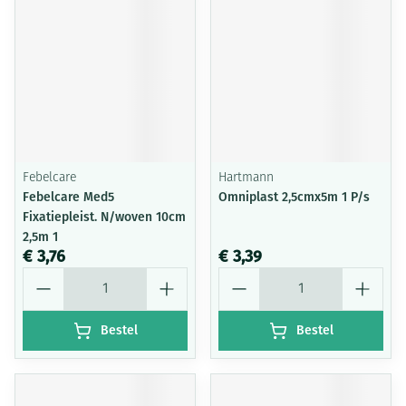
Febelcare
Hartmann
Febelcare Med5
Omniplast 2,5cmx5m 1 P/s
Fixatiepleist. N/woven 10cm
2,5m 1
€ 3,76
€ 3,39
Aantal
Aantal
Bestel
Bestel