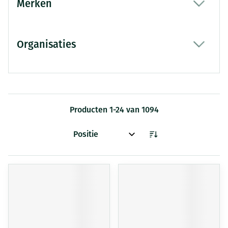
Merken
filter
Organisaties
filter
Producten
1
-
24
van
1094
Sorteer op: