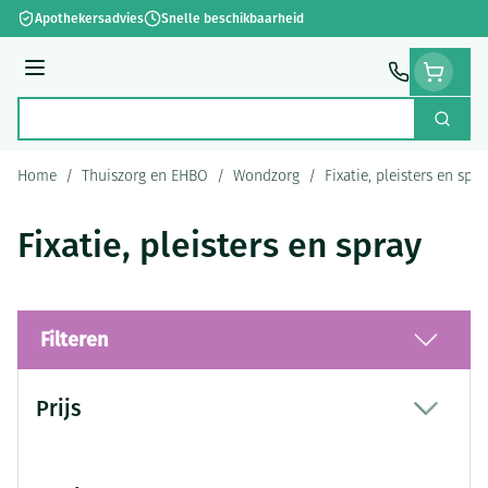
Ga naar de inhoud
Apothekersadvies
Snelle beschikbaarheid
Menu
Zoek
Product, merk, categorie...
Home
/
Thuiszorg en EHBO
/
Wondzorg
/
Fixatie, pleisters en spra
Fixatie, pleisters en spray
Filteren
Doorgaan naar productlijst
Prijs
filter