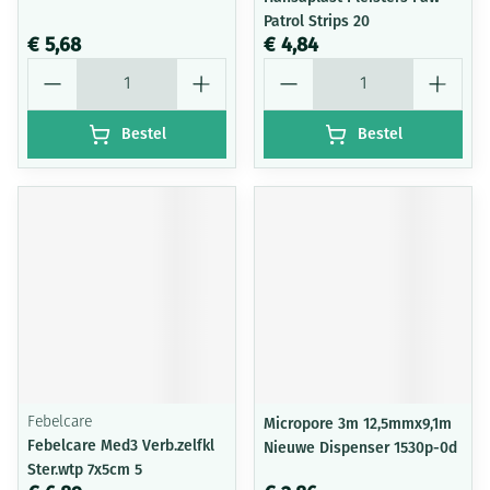
Patrol Strips 20
€ 5,68
€ 4,84
Aantal
Aantal
Bestel
Bestel
Febelcare
Micropore 3m 12,5mmx9,1m
Febelcare Med3 Verb.zelfkl
Nieuwe Dispenser 1530p-0d
Ster.wtp 7x5cm 5