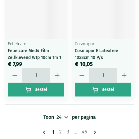
Febelcare
Cosmopor
Febelcare Med4 Film
Cosmopor E Latexfree
Zelfklevend Wtp 10cm 1m 1
10x8cm 10 P/s
€ 7,99
€ 10,05
Aantal
Aantal
Bestel
Bestel
Toon
per pagina
Pagina's
U lees momenteel pagina
1
Pagina
Pagina
Pagina
2
3
...
46