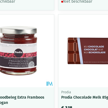
schikbaar
Niet beschikbaar
Prodia
roodbeleg Extra Framboos
Prodia Chocolade Melk 85
ogan
€ 3,18