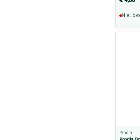
Niet be
Prodia
Prodia B