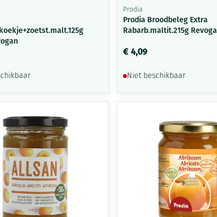
Prodia
Prodia Broodbeleg Extra
oekje+zoetst.malt.125g
Rabarb.maltit.215g Revog
vogan
€ 4,09
schikbaar
Niet beschikbaar