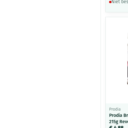
Niet be
Prodia
Prodia B
215g Rev
€ 4,88