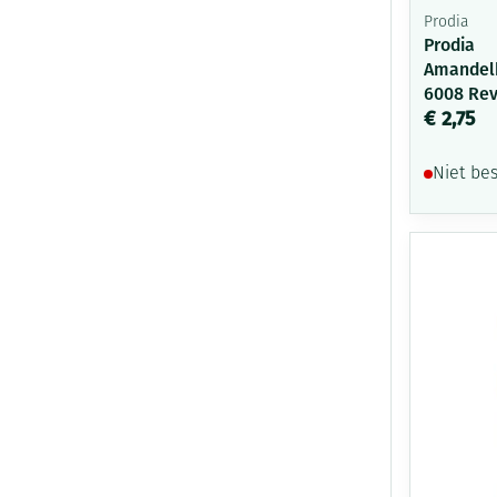
Prodia
Prodia
Amandelk
6008 Re
€ 2,75
Niet be