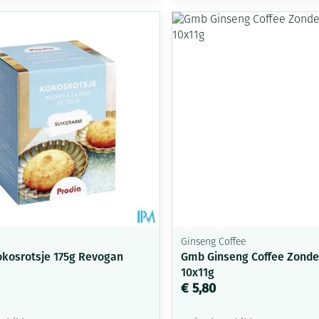
delen
Haar
Mondmaskers
ging
Supplementen
Insectenwe
middelen
ssen
-
id
Ginseng Coffee
okosrotsje 175g Revogan
Gmb Ginseng Coffee Zonde
Zelfbruiner
Scheren
10x11g
€ 5,80