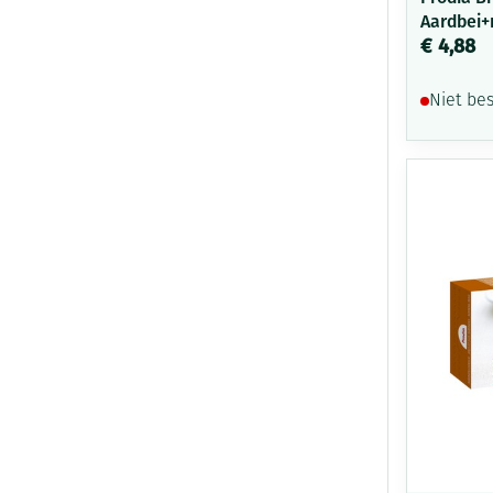
Aardbei+
€ 4,88
Niet be