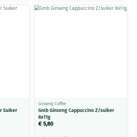
rende
Parfums en
geurproducten
Ginseng Coffee
r Suiker
Gmb Ginseng Cappuccino Z/suiker
CBD
8x11g
€ 5,80