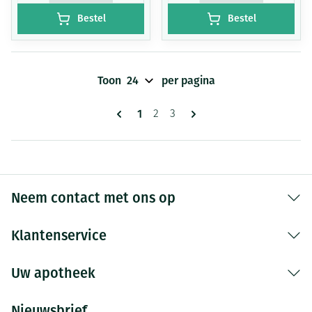
Bestel
Bestel
Toon
per pagina
Pagina's
U lees momenteel pagina
1
Pagina
Pagina
2
3
Neem contact met ons op
Klantenservice
Uw apotheek
Nieuwsbrief