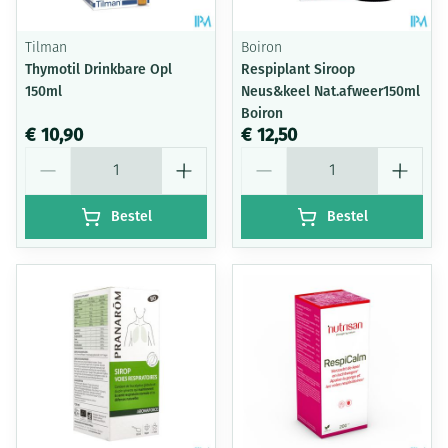
Tilman
Boiron
Thymotil Drinkbare Opl
Respiplant Siroop
150ml
Neus&keel Nat.afweer150ml
Boiron
€ 10,90
€ 12,50
Aantal
Aantal
Bestel
Bestel