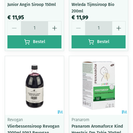
Junior Angin Siroop 150ml
Weleda Tijmsiroop Bio
200ml
€ 11,95
€ 11,99
Aantal
Aantal
Bestel
Bestel
Revogan
Pranarom
Vlierbessensiroop Revogan
Pranarom Aromaforce Kind
1000ml 5093 Revogan
Hoestsir. Dm Zakje 20x5ml