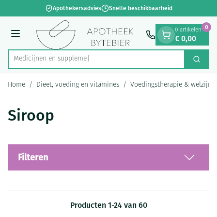
Dia 1 van 1
Ga naar de inhoud
Apothekersadvies
Snelle beschikbaarheid
0
0 artikelen
€ 0,00
Menu
Med
Zoek
Product, merk, categorie...
Home
/
Dieet, voeding en vitamines
/
Voedingstherapie & welzijn
Siroop
Filteren
Producten
1
-
24
van
60