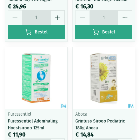
€ 24,96
€ 16,30
Aantal
Aantal
Bestel
Bestel
Puressentiel
Aboca
Puressentiel Ademhaling
Grintuss Siroop Pediatric
Hoestsiroop 125ml
180g Aboca
€ 11,90
€ 14,84