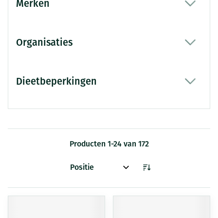
Merken
filter
Organisaties
filter
Dieetbeperkingen
filter
Producten
1
-
24
van
172
Sorteer op: