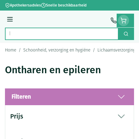
Ga naar de inhoud
Apothekersadvies
Snelle beschikbaarheid
Menu
Zoek
Product, merk, categorie...
Home
/
Schoonheid, verzorging en hygiëne
/
Lichaamsverzorging
Ontharen en epileren
Filteren
Doorgaan naar productlijst
Prijs
filter