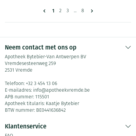
Pagina's
U lees momenteel pagina
1
Pagina
Pagina
Pagina
2
3
...
8
Neem contact met ons op
Apotheek Bytebier-Van Antwerpen BV
Vremdesesteenweg 259
2531
Vremde
Telefoon:
+32 3 454 13 06
E-mailadres:
info@
apotheekvremde.be
APB nummer:
115501
Apotheek titularis:
Kaatje Bytebier
BTW nummer:
BE0441636842
Klantenservice