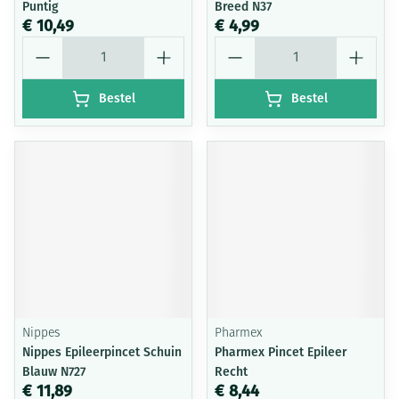
Puntig
Breed N37
€ 10,49
€ 4,99
Aantal
Aantal
Bestel
Bestel
Nippes
Pharmex
Nippes Epileerpincet Schuin
Pharmex Pincet Epileer
Blauw N727
Recht
€ 11,89
€ 8,44