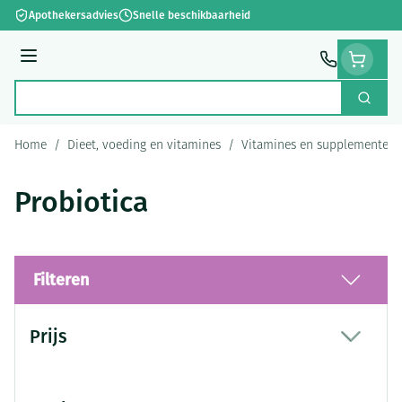
Ga naar de inhoud
Apothekersadvies
Snelle beschikbaarheid
Menu
Zoek
Product, merk, categorie...
Home
/
Dieet, voeding en vitamines
/
Vitamines en supplementen
Probiotica
Filteren
Doorgaan naar productlijst
Prijs
filter