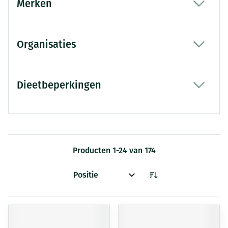
Merken
filter
Organisaties
filter
Dieetbeperkingen
filter
Producten
1
-
24
van
174
Sorteer op: