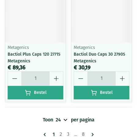
Metagenics
Metagenics
Bactiol Plus Caps 120 27715
Bactiol Duo Caps 30 27905
Metagenics
Metagenics
€ 89,36
€ 30,19
Aantal
Aantal
Bestel
Bestel
Toon
per pagina
Pagina's
U lees momenteel pagina
1
Pagina
Pagina
Pagina
2
3
...
8