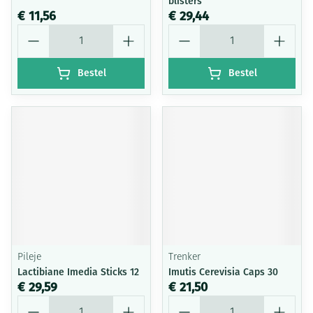
blisters
€ 11,56
€ 29,44
Aantal
Aantal
Bestel
Bestel
Pileje
Trenker
Lactibiane Imedia Sticks 12
Imutis Cerevisia Caps 30
€ 29,59
€ 21,50
Aantal
Aantal