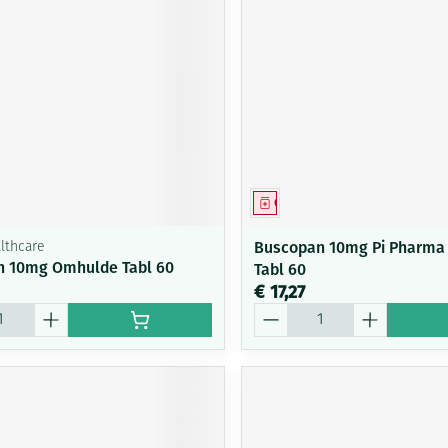
middel
Geneesmiddel
Buscopan 10mg Pi Pharma
lthcare
n 10mg Omhulde Tabl 60
Tabl 60
€ 17,27
Aantal