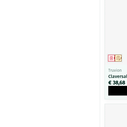
Genees
Op 
Truvion
Claversa
€ 38,68