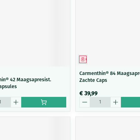
middel
Geneesmiddel
Carmenthin® 84 Maagsapre
in® 42 Maagsapresist.
Zachte Caps
apsules
€ 39,99
Aantal