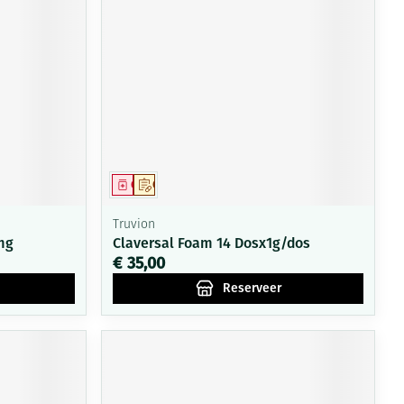
Geneesmiddel
Op voorschrift
Truvion
mg
Claversal Foam 14 Dosx1g/dos
€ 35,00
Reserveer