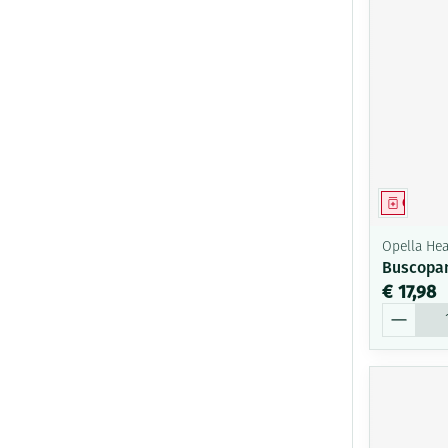
Genees
Opella Hea
Buscopa
€ 17,98
Aantal