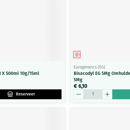
Mondmaskers
ging
Supplementen
Insectenwe
middelen
ssen
-
id
middel
voorschrift
Geneesmiddel
Eurogenerics (EG)
 1 X 500ml 10g/15ml
Bisacodyl EG 5Mg Omhulde
5Mg
€ 6,10
Aantal
Zelfbruiner
Scheren
Reserveer