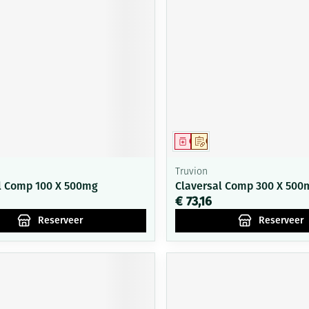
middel
voorschrift
Geneesmiddel
Op voorschrift
Truvion
l Comp 100 X 500mg
Claversal Comp 300 X 500
€ 73,16
Reserveer
Reserveer