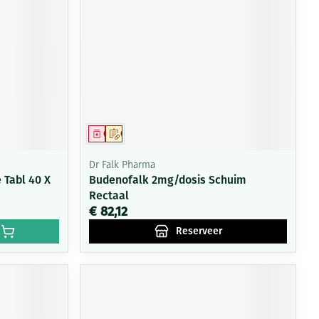
rende
Parfums en
geurproducten
Geneesmiddel
Op voorschrift
Dr Falk Pharma
 Tabl 40 X
Budenofalk 2mg/dosis Schuim
Rectaal
€ 82,12
CBD
Reserveer