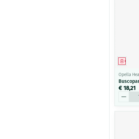
Genees
Opella Hea
Buscopan
€ 18,21
Aantal