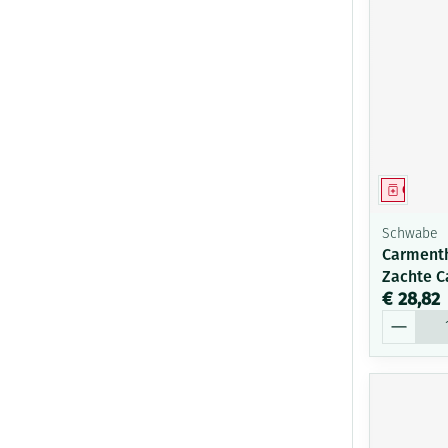
Genees
Schwabe
Carmenth
Zachte C
€ 28,82
Aantal