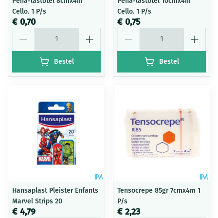
Peha-lastotel 8cmx4m
Peha-lastotel 10cmx4m
Cello. 1 P/s
Cello. 1 P/s
€ 0,70
€ 0,75
Aantal
Aantal
Bestel
Bestel
Hansaplast Pleister Enfants
Tensocrepe 85gr 7cmx4m 1
Marvel Strips 20
P/s
€ 4,79
€ 2,23