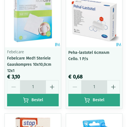
Febelcare
Peha-lastotel 6cmx4m
Febelcare Med1 Steriele
Cello. 1 P/s
Gaaskompres 10x10,0cm
12x1
€ 3,10
€ 0,68
Aantal
Aantal
Bestel
Bestel