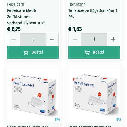
Febelcare
Hartmann
Febelcare Med6
Tensocrepe 85gr 5cmx4m 1
Zelfkl.steriele
P/s
Verband.10x8cm 10st
€ 8,75
€ 1,83
Aantal
Aantal
Bestel
Bestel