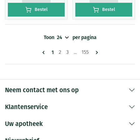
Bestel
Bestel
Toon
per pagina
Pagina's
U lees momenteel pagina
1
Pagina
Pagina
Pagina
2
3
...
155
Neem contact met ons op
Klantenservice
Uw apotheek