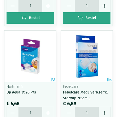
Aantal
Aantal
Bestel
Bestel
Hartmann
Febelcare
Dp Aqua 3t 20 P/s
Febelcare Med3 Verb.zelfkl
Ster.wtp 7x5cm 5
€ 5,68
€ 6,89
Aantal
Aantal