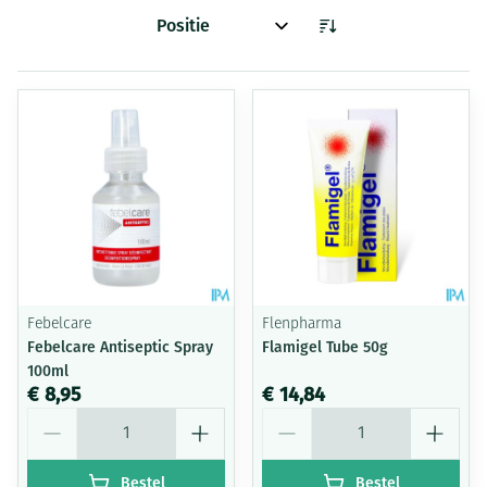
Sorteer op:
Febelcare
Flenpharma
Febelcare Antiseptic Spray
Flamigel Tube 50g
100ml
€ 8,95
€ 14,84
Aantal
Aantal
Bestel
Bestel