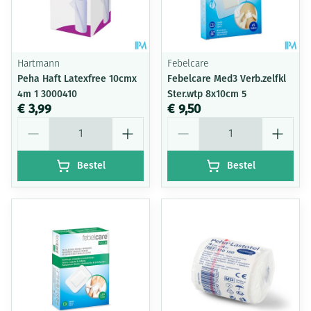
Hartmann
Febelcare
Peha Haft Latexfree 10cmx
Febelcare Med3 Verb.zelfkl
4m 1 3000410
Ster.wtp 8x10cm 5
€ 3,99
€ 9,50
Aantal
Aantal
Bestel
Bestel