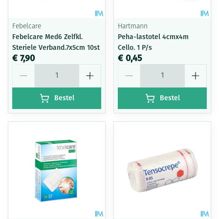
Febelcare
Hartmann
Febelcare Med6 Zelfkl.
Peha-lastotel 4cmx4m
Steriele Verband.7x5cm 10st
Cello. 1 P/s
€ 7,90
€ 0,45
Aantal
Aantal
Bestel
Bestel