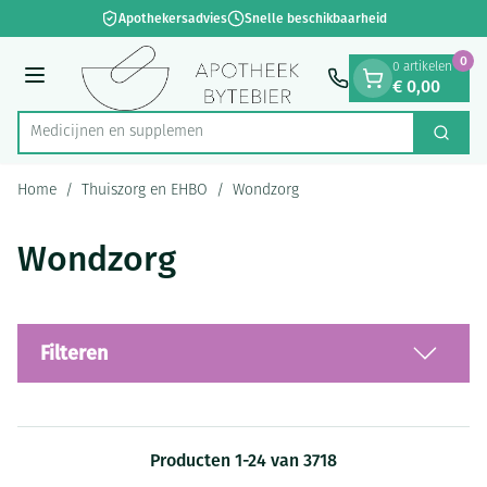
Dia 1 van 1
Ga naar de inhoud
Apothekersadvies
Snelle beschikbaarheid
0
0 artikelen
€ 0,00
Menu
Med
Zoek
Product, merk, categorie...
Home
/
Thuiszorg en EHBO
/
Wondzorg
Wondzorg
Filteren
Producten
1
-
24
van
3718