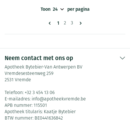
Toon
per pagina
Pagina's
U lees momenteel pagina
1
Pagina
Pagina
2
3
Neem contact met ons op
Apotheek Bytebier-Van Antwerpen BV
Vremdesesteenweg 259
2531
Vremde
Telefoon:
+32 3 454 13 06
E-mailadres:
info@
apotheekvremde.be
APB nummer:
115501
Apotheek titularis:
Kaatje Bytebier
BTW nummer:
BE0441636842