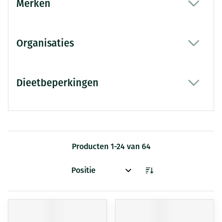
Merken
filter
Organisaties
filter
Dieetbeperkingen
filter
Producten
1
-
24
van
64
Sorteer op: