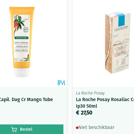
delen
Haar
Mondmaskers
ging
Supplementen
Insectenwe
middelen
ssen
-
id
La Roche Posay
Capil. Dag Cr Mango Tube
La Roche Posay Rosaliac 
Ip30 50ml
Zelfbruiner
Scheren
€ 27,50
Niet beschikbaar
Bestel