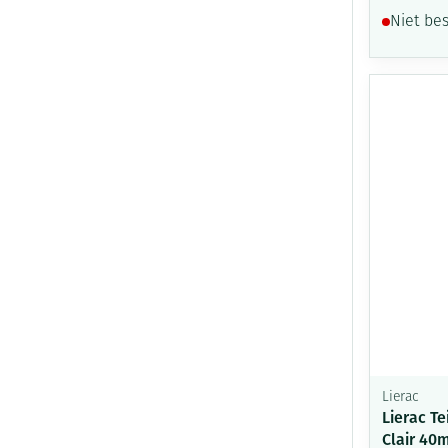
Niet be
Lierac
Lierac Te
Clair 40