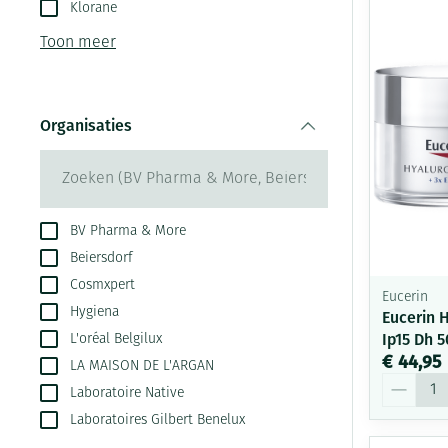
Aerosol toestel
kloven
Klorane
Creme, gel en s
Aerosol accesso
Blaren
Toon meer
Zuurstof
Eelt
Ademhalingsste
Eksteroog - lik
Organisaties
Toon meer
filter
Spieren en gew
Specifiek voor
Naalden en spu
BV Pharma & More
Beiersdorf
Infecties
Lichaamsverzor
Spuiten
Cosmxpert
Eucerin
Deodorant
Oplossing voor 
Hygiena
Eucerin 
Gezichtsverzorg
Naalden
Luizen
Ip15 Dh 
L'oréal Belgilux
€ 44,95
LA MAISON DE L'ARGAN
Naalden voor in
Aantal
pennaalden
Laboratoire Native
Diagnostica
Laboratoires Gilbert Benelux
Toon meer