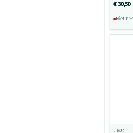
€ 30,50
Niet be
Lierac