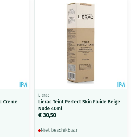
rende
Parfums en
geurproducten
Lierac
Cc Creme
Lierac Teint Perfect Skin Fluide Beige
Nude 40ml
CBD
€ 30,50
Niet beschikbaar