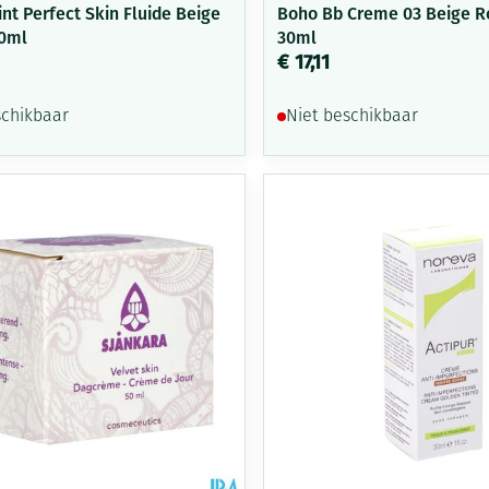
int Perfect Skin Fluide Beige
Boho Bb Creme 03 Beige R
40ml
30ml
€ 17,11
schikbaar
Niet beschikbaar