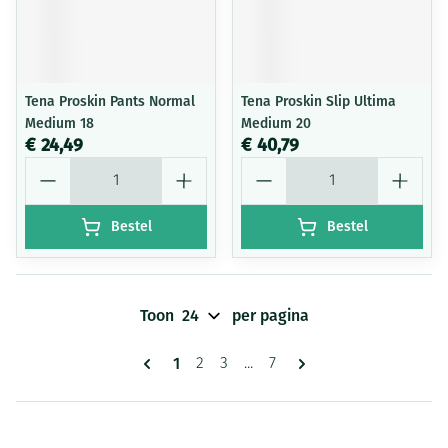
Tena Proskin Pants Normal
Tena Proskin Slip Ultima
Medium 18
Medium 20
€ 24,49
€ 40,79
Aantal
Aantal
Bestel
Bestel
Toon
per pagina
Pagina's
U lees momenteel pagina
1
Pagina
Pagina
Pagina
2
3
...
7