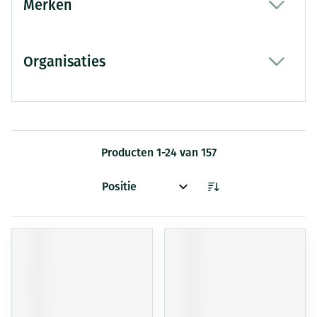
Merken
filter
Organisaties
filter
Producten
1
-
24
van
157
Sorteer op: