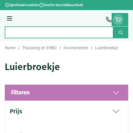
Ga naar de inhoud
Apothekersadvies
Snelle beschikbaarheid
Menu
Zoek
Product, merk, categorie...
Home
/
Thuiszorg en EHBO
/
Incontinentie
/
Luierbroekje
Luierbroekje
Filteren
Doorgaan naar productlijst
Prijs
filter