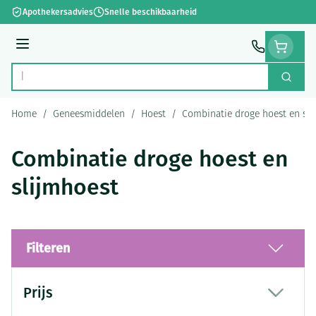
Ga naar de inhoud
Apothekersadvies
Snelle beschikbaarheid
Menu
Zoek
Product, merk, categorie...
Home
/
Geneesmiddelen
/
Hoest
/
Combinatie droge hoest en sli
Combinatie droge hoest en
slijmhoest
Filteren
Doorgaan naar productlijst
Prijs
filter