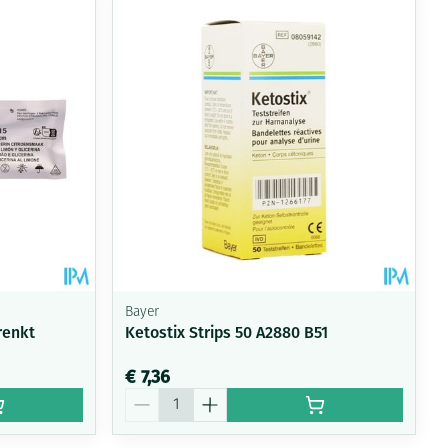
rende
Parfums en
geurproducten
Bayer
renkt
Ketostix Strips 50 A2880 B51
CBD
€ 7,36
Aantal