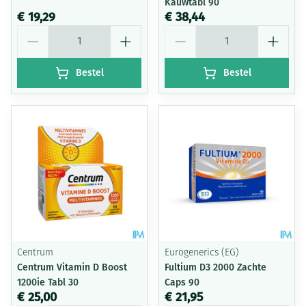
Kauwtabl 90
€ 19,29
€ 38,44
Aantal
Aantal
Bestel
Bestel
Centrum
Eurogenerics (EG)
Centrum Vitamin D Boost
Fultium D3 2000 Zachte
1200ie Tabl 30
Caps 90
€ 25,00
€ 21,95