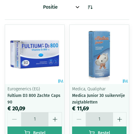
Sorteer op:
Eurogenerics (EG)
Medica, Qualiphar
Fultium D3 800 Zachte Caps
Medica Junior 30 suikervrije
90
zuigtabletten
€ 20,09
€ 11,69
Aantal
Aantal
Bestel
Bestel