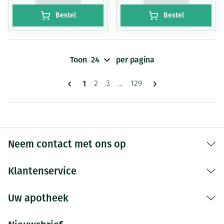
Bestel
Bestel
Toon
per pagina
Pagina's
U lees momenteel pagina
1
Pagina
Pagina
Pagina
2
3
...
129
Neem contact met ons op
Klantenservice
Uw apotheek