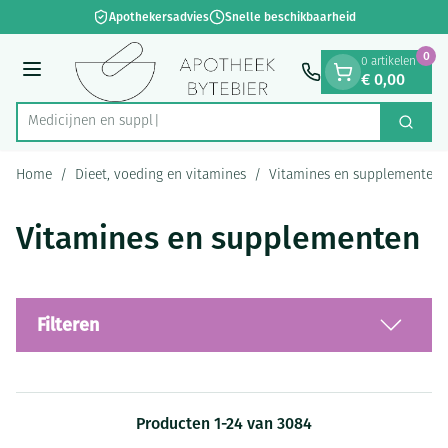
Dia 1 van 1
Ga naar de inhoud
Apothekersadvies
Snelle beschikbaarheid
0
0 artikelen
€ 0,00
Menu
Zoek
Product, merk, categorie...
Home
/
Dieet, voeding en vitamines
/
Vitamines en supplementen
Vitamines en supplementen
Filteren
Producten
1
-
24
van
3084