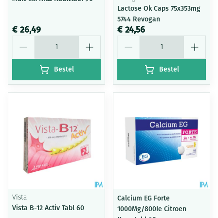
Lactose Ok Caps 75x353mg
5744 Revogan
€ 26,49
€ 24,56
Aantal
Aantal
Bestel
Bestel
Vista
Calcium EG Forte
Vista B-12 Activ Tabl 60
1000Mg/800Ie Citroen