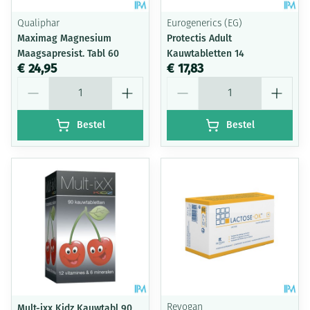
Qualiphar
Eurogenerics (EG)
Maximag Magnesium
Protectis Adult
Maagsapresist. Tabl 60
Kauwtabletten 14
€ 24,95
€ 17,83
Aantal
Aantal
Bestel
Bestel
Mult-ixx Kidz Kauwtabl 90
Revogan