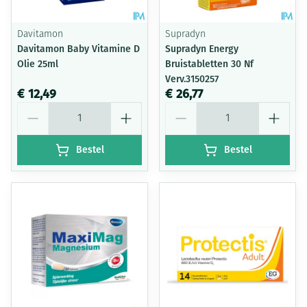
Davitamon
Supradyn
Davitamon Baby Vitamine D
Supradyn Energy
Olie 25ml
Bruistabletten 30 Nf
Verv.3150257
€ 12,49
€ 26,77
Aantal
Aantal
Bestel
Bestel