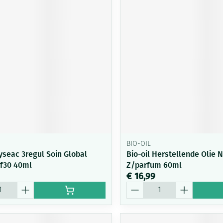
BIO-OIL
yseac 3regul Soin Global
Bio-oil Herstellende Olie 
pf30 40ml
Z/parfum 60ml
€ 16,99
Aantal