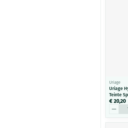
Uriage
Uriage H
Teinte S
€ 20,20
Aantal