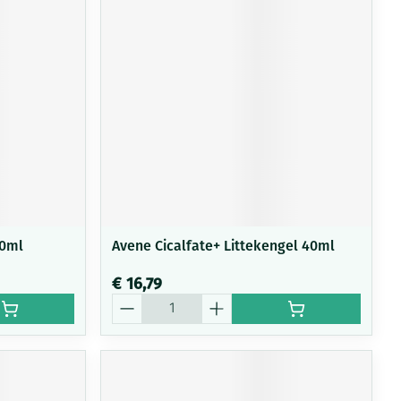
rende
Parfums en
geurproducten
60ml
Avene Cicalfate+ Littekengel 40ml
€ 16,79
CBD
Aantal