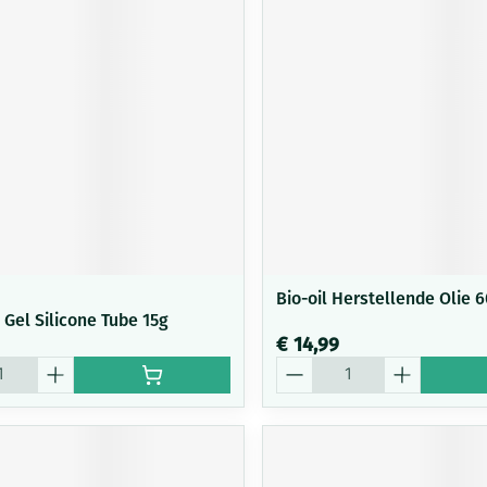
Mondmaskers
ging
Supplementen
Insectenwe
middelen
ssen
-
id
Bio-oil Herstellende Olie 
 Gel Silicone Tube 15g
€ 14,99
Zelfbruiner
Scheren
Aantal