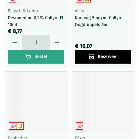
Bausch & Lomb
Alcon
Desomedine 0,1 % Collyre Fl
Kanavig 5mg/ml Collyre -
10ml
Oogdruppels 5ml
€ 8,77
Aantal
€ 16,07
Bestel
Reserveer
Geneesmiddel
Op voorschrift
Geneesmiddel
Bepharbel
Pfizer