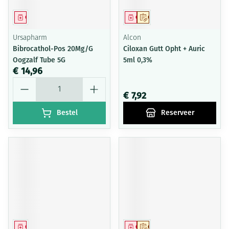
Geneesmiddel
Geneesmiddel
Op voorschrift
Ursapharm
Alcon
Bibrocathol-Pos 20Mg/G
Ciloxan Gutt Opht + Auric
Oogzalf Tube 5G
5ml 0,3%
€ 14,96
Aantal
€ 7,92
Bestel
Reserveer
Geneesmiddel
Geneesmiddel
Op voorschrift