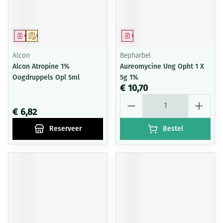
Geneesmiddel
Op voorschrift
Geneesmiddel
Alcon
Bepharbel
Alcon Atropine 1%
Aureomycine Ung Opht 1 X
Oogdruppels Opl 5ml
5g 1%
€ 10,70
Aantal
€ 6,82
Reserveer
Bestel