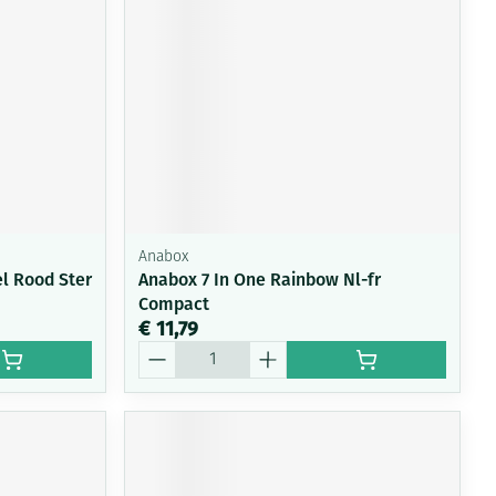
rende
Parfums en
geurproducten
Anabox
l Rood Ster
Anabox 7 In One Rainbow Nl-fr
Compact
€ 11,79
Aantal
CBD