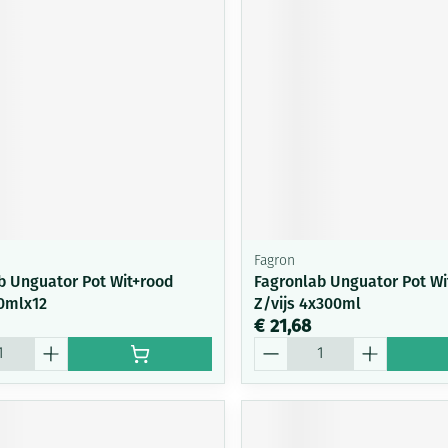
Fagron
b Unguator Pot Wit+rood
Fagronlab Unguator Pot Wi
0mlx12
Z/vijs 4x300ml
€ 21,68
Aantal