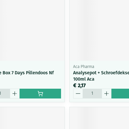
Mondmaskers
ging
Supplementen
Insectenwe
middelen
ssen
-
id
Aca Pharma
e Box 7 Days Pillendoos Nf
Analysepot + Schroefdekse
100ml Aca
€ 2,17
Aantal
Zelfbruiner
Scheren