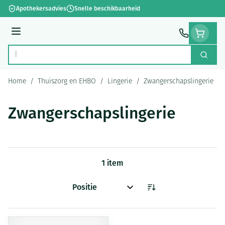
Ga naar de inhoud
Apothekersadvies
Snelle beschikbaarheid
Menu
Zoek
Product, merk, categorie...
Home
/
Thuiszorg en EHBO
/
Lingerie
/
Zwangerschapslingerie
Zwangerschapslingerie
1
item
Sorteer op: