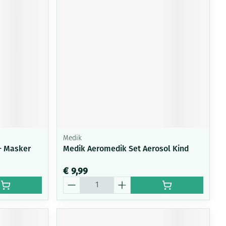
rende
Parfums en
geurproducten
Medik
+ Masker
Medik Aeromedik Set Aerosol Kind
CBD
€ 9,99
Aantal