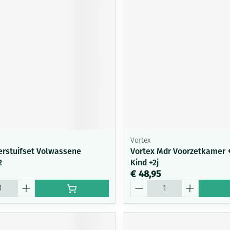
Mondmaskers
ging
Supplementen
Insectenwe
middelen
ssen
-
id
Vortex
rstuifset Volwassene
Vortex Mdr Voorzetkamer 
2
Kind +2j
Zelfbruiner
Scheren
€ 48,95
Aantal