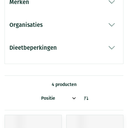
Merken
filter
Organisaties
filter
Dieetbeperkingen
filter
4
producten
Sorteer op: