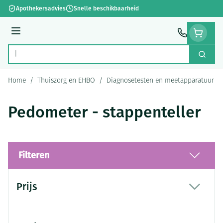
Ga naar de inhoud
Apothekersadvies
Snelle beschikbaarheid
Menu
Zoek
Product, merk, categorie...
Home
/
Thuiszorg en EHBO
/
Diagnosetesten en meetapparatuur
/
Pedometer - stappenteller
Filteren
Doorgaan naar productlijst
Prijs
filter