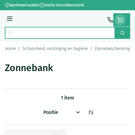
Ga naar de inhoud
Apothekersadvies
Snelle beschikbaarheid
Menu
Zoek
Product, merk, categorie...
Home
/
Schoonheid, verzorging en hygiëne
/
Zonnebescherming
/
Zonnebank
1
item
Sorteer op: