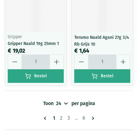
Gripper
Terumo Naald Agani 27g 3/4
Gripper Naald 19g 25mm 1
Rb Grijs 10
€ 19,02
€ 1,64
Aantal
Aantal
Bestel
Bestel
Toon
per pagina
Pagina's
U lees momenteel pagina
1
Pagina
Pagina
Pagina
2
3
...
6