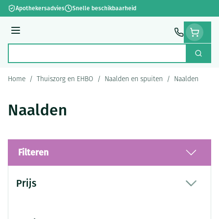
Ga naar de inhoud
Apothekersadvies
Snelle beschikbaarheid
Menu
Zoek
Product, merk, categorie...
Home
/
Thuiszorg en EHBO
/
Naalden en spuiten
/
Naalden
Naalden
Filteren
Doorgaan naar productlijst
Prijs
filter