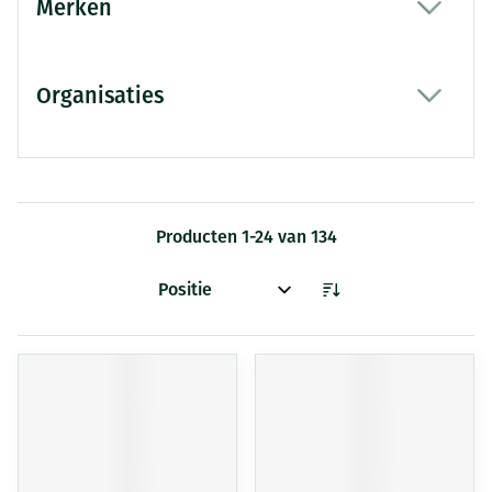
Merken
filter
Organisaties
filter
Producten
1
-
24
van
134
Sorteer op: