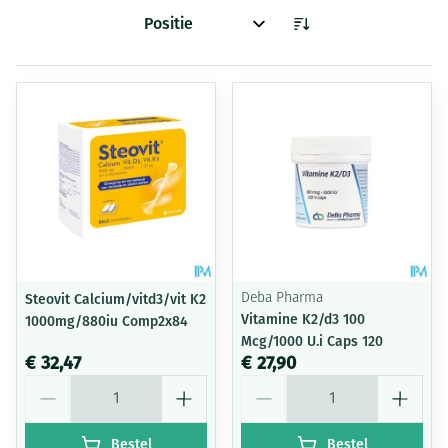
Sorteer op:
Steovit Calcium/vitd3/vit K2
Deba Pharma
Vitamine K2/d3 100
1000mg/880iu Comp2x84
Mcg/1000 U.i Caps 120
€ 32,47
€ 27,90
Aantal
Aantal
Bestel
Bestel