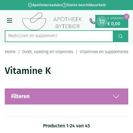
Dia 1 van 1
Ga naar de inhoud
Apothekersadvies
Snelle beschikbaarheid
0
0 artikelen
€ 0,00
Menu
Med
Zoek
Product, merk, categorie...
Home
/
Dieet, voeding en vitamines
/
Vitamines en supplementen
Vitamine K
Filteren
Producten
1
-
24
van
45