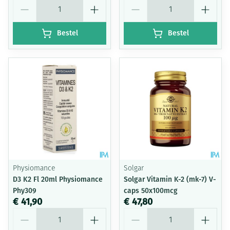
Aantal
Aantal
Bestel
Bestel
Physiomance
Solgar
D3 K2 Fl 20ml Physiomance
Solgar Vitamin K-2 (mk-7) V-
Phy309
caps 50x100mcg
€ 41,90
€ 47,80
Aantal
Aantal