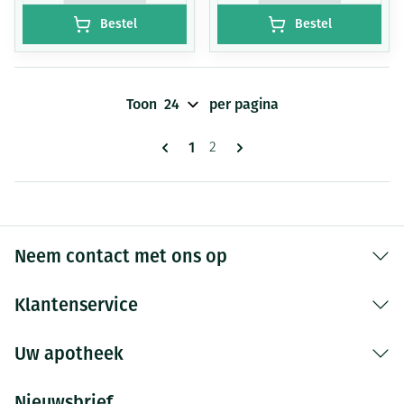
Bestel
Bestel
Toon
per pagina
Pagina's
U lees momenteel pagina
1
Pagina
2
Neem contact met ons op
Klantenservice
Uw apotheek
Nieuwsbrief