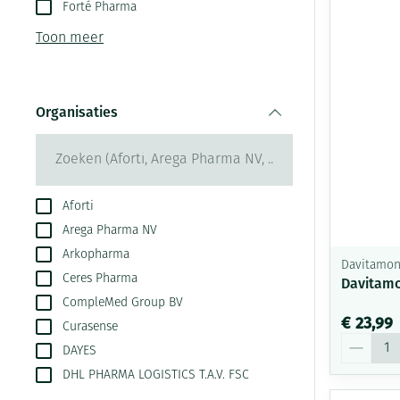
Aerosol toestel
kloven
Forté Pharma
Creme, gel en s
Aerosol accesso
Blaren
Toon meer
Zuurstof
Eelt
Ademhalingsste
Eksteroog - lik
Organisaties
Toon meer
filter
Spieren en gew
Specifiek voor
Naalden en spu
Aforti
Arega Pharma NV
Infecties
Lichaamsverzor
Spuiten
Arkopharma
Davitamo
Deodorant
Oplossing voor 
Ceres Pharma
Davitamo
Gezichtsverzorg
Naalden
Luizen
CompleMed Group BV
€ 23,99
Curasense
Naalden voor in
Aantal
pennaalden
DAYES
Diagnostica
DHL PHARMA LOGISTICS T.A.V. FSC
Toon meer