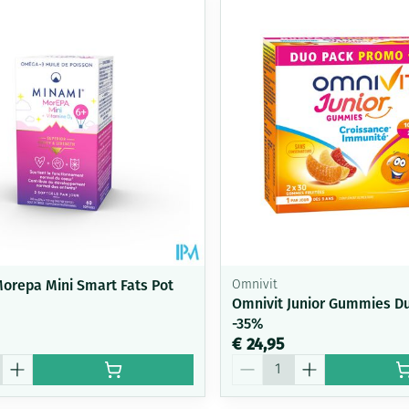
delen
Haar
Mondmaskers
ging
Supplementen
Insectenwe
middelen
ssen
-
id
orepa Mini Smart Fats Pot
Omnivit
Omnivit Junior Gummies D
-35%
Zelfbruiner
Scheren
€ 24,95
Aantal