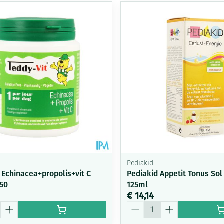
Pediakid
 Echinacea+propolis+vit C
Pediakid Appetit Tonus Sol
 50
125ml
€ 14,14
Aantal