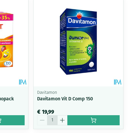
rende
Parfums en
geurproducten
Davitamon
uopack
Davitamon Vit D Comp 150
CBD
€ 19,99
Aantal