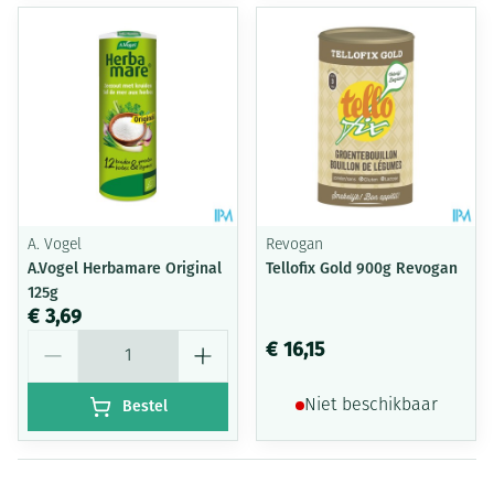
A. Vogel
Revogan
A.Vogel Herbamare Original
Tellofix Gold 900g Revogan
125g
€ 3,69
Aantal
€ 16,15
Bestel
Niet beschikbaar