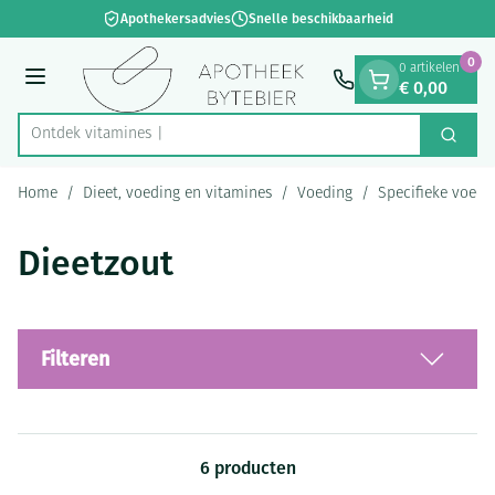
Dia 1 van 1
Ga naar de inhoud
Apothekersadvies
Snelle beschikbaarheid
0
0 artikelen
€ 0,00
Menu
Ontdek vit
Zoek
Product, merk, categorie...
Home
/
Dieet, voeding en vitamines
/
Voeding
/
Specifieke voedi
Dieetzout
Filteren
6
producten