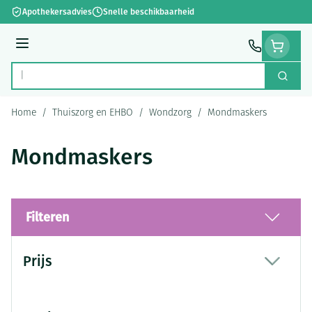
Ga naar de inhoud
Apothekersadvies
Snelle beschikbaarheid
Menu
Zoek
Product, merk, categorie...
Home
/
Thuiszorg en EHBO
/
Wondzorg
/
Mondmaskers
Mondmaskers
Filteren
Doorgaan naar productlijst
Prijs
filter