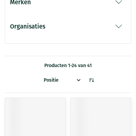
Merken
filter
Organisaties
filter
Producten
1
-
24
van
41
Sorteer op: