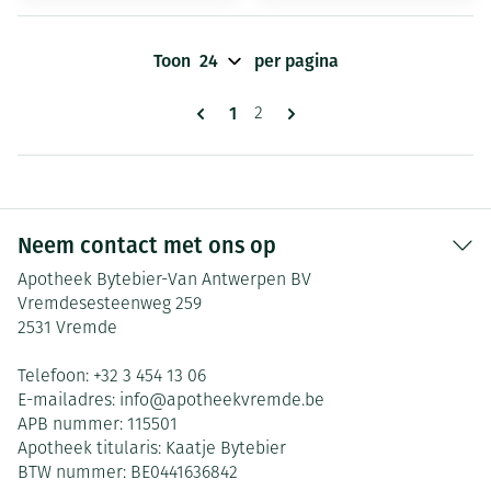
Toon
per pagina
Pagina's
U lees momenteel pagina
1
Pagina
2
Neem contact met ons op
Apotheek Bytebier-Van Antwerpen BV
Vremdesesteenweg 259
2531
Vremde
Telefoon:
+32 3 454 13 06
E-mailadres:
info@
apotheekvremde.be
APB nummer:
115501
Apotheek titularis:
Kaatje Bytebier
BTW nummer:
BE0441636842