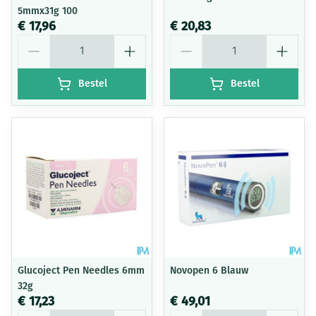
5mmx31g 100
€ 17,96
€ 20,83
Aantal
Aantal
Bestel
Bestel
Glucoject Pen Needles 6mm
Novopen 6 Blauw
32g
€ 17,23
€ 49,01
Aantal
Aantal