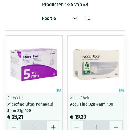
Producten
1
-
24
van
48
Sorteer op:
Embecta
Accu-Chek
Microfine Ultra Pennaald
Accu Fine 32g 4mm 100
5mm 31g 100
€ 23,21
€ 19,20
Aantal
Aantal