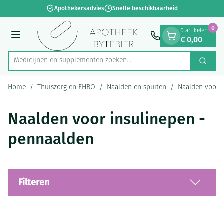
Dia 1 van 1
Ga naar de inhoud
Apothekersadvies
Snelle beschikbaarheid
0
0 artikelen
€ 0,00
Menu
Medicijnen en supplementen zoeken...
Zoek
Product, merk, categorie...
Home
/
Thuiszorg en EHBO
/
Naalden en spuiten
/
Naalden voor 
Naalden voor insulinepen -
pennaalden
Filteren