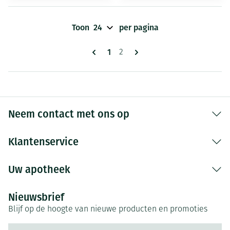
Toon
per pagina
Pagina's
U lees momenteel pagina
1
Pagina
2
Neem contact met ons op
Klantenservice
Uw apotheek
Nieuwsbrief
Blijf op de hoogte van nieuwe producten en promoties
E-mail adres