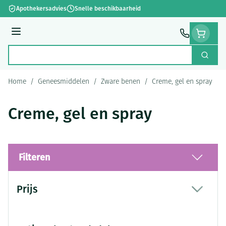
Ga naar de inhoud
Apothekersadvies
Snelle beschikbaarheid
Menu
Zoek
Product, merk, categorie...
Home
/
Geneesmiddelen
/
Zware benen
/
Creme, gel en spray
Creme, gel en spray
Filteren
Doorgaan naar productlijst
Prijs
filter