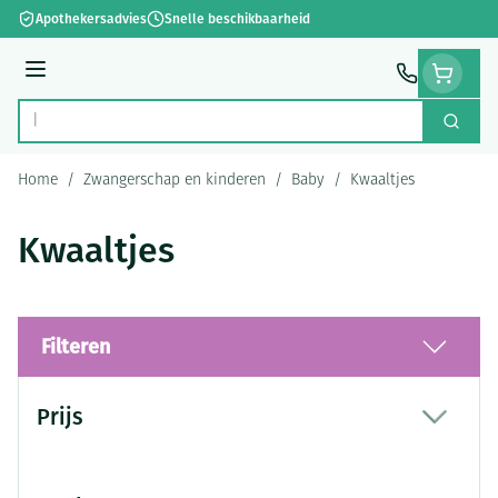
Ga naar de inhoud
Apothekersadvies
Snelle beschikbaarheid
Menu
Zoek
Product, merk, categorie...
Home
/
Zwangerschap en kinderen
/
Baby
/
Kwaaltjes
Kwaaltjes
Filteren
Doorgaan naar productlijst
Prijs
filter