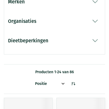
Merken
filter
Organisaties
filter
Dieetbeperkingen
filter
Producten
1
-
24
van
86
Sorteer op: