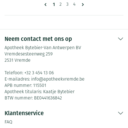
Pagina's
U lees momenteel pagina
1
Pagina
Pagina
Pagina
2
3
4
Neem contact met ons op
Apotheek Bytebier-Van Antwerpen BV
Vremdesesteenweg 259
2531
Vremde
Telefoon:
+32 3 454 13 06
E-mailadres:
info@
apotheekvremde.be
APB nummer:
115501
Apotheek titularis:
Kaatje Bytebier
BTW nummer:
BE0441636842
Klantenservice
FAQ