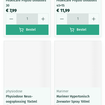
Febelcare Physio Unidoses
Febelcare Physio Unidoses
30
45+15
€ 7,99
€ 11,99
Aantal
Aantal
Bestel
Bestel
physiodose
Marimer
Physiodose Neus-
Marimer Hypertonisch
oogoplossing 15x5ml
Zeewater Spray 100ml