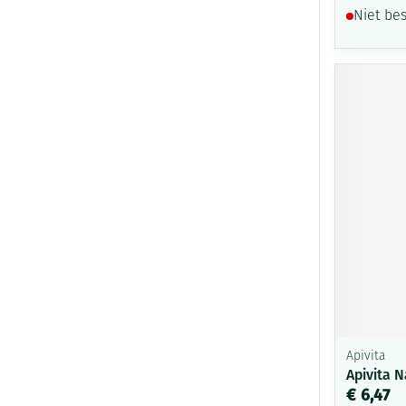
Niet be
Apivita
Apivita N
€ 6,47