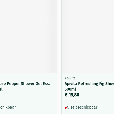
Mondmaskers
ging
Supplementen
Insectenwe
middelen
ssen
-
id
Apivita
Zelfbruiner
Scheren
Rose Pepper Shower Gel Ess.
Apivita Refreshing Fig Sho
ml
500ml
€ 15,80
schikbaar
Niet beschikbaar