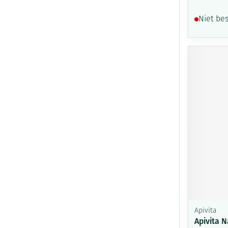
Niet be
Apivita
Apivita N