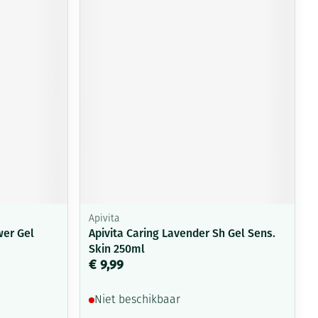
rende
Parfums en
geurproducten
Apivita
CBD
wer Gel
Apivita Caring Lavender Sh Gel Sens.
Skin 250ml
€ 9,99
Niet beschikbaar