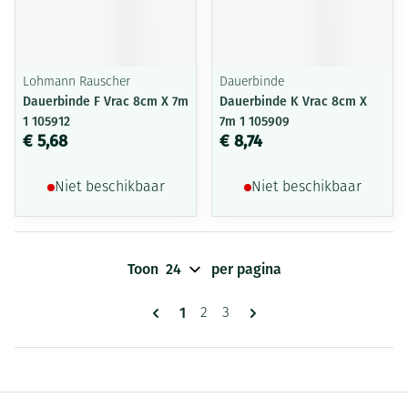
Lohmann Rauscher
Dauerbinde
Dauerbinde F Vrac 8cm X 7m
Dauerbinde K Vrac 8cm X
1 105912
7m 1 105909
€ 5,68
€ 8,74
Niet beschikbaar
Niet beschikbaar
Toon
per pagina
Pagina's
U lees momenteel pagina
1
Pagina
Pagina
2
3