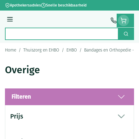
Ga naar de inhoud
Apothekersadvies
Snelle beschikbaarheid
Menu
Zoek
Product, merk, categorie...
Home
/
Thuiszorg en EHBO
/
EHBO
/
Bandages en Orthopedie - o
Overige
Filteren
Doorgaan naar productlijst
Prijs
filter