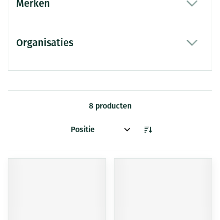
Merken
filter
Organisaties
filter
8
producten
Sorteer op: