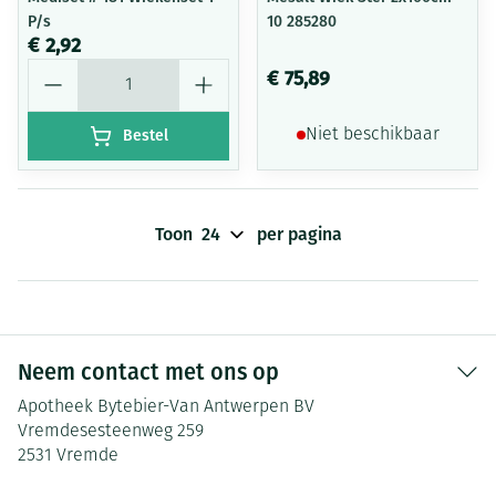
P/s
10 285280
€ 2,92
Aantal
€ 75,89
Bestel
Niet beschikbaar
Toon
per pagina
Neem contact met ons op
Apotheek Bytebier-Van Antwerpen BV
Vremdesesteenweg 259
2531
Vremde