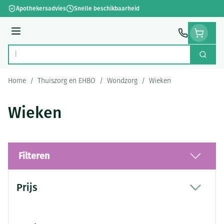
Ga naar de inhoud
Apothekersadvies
Snelle beschikbaarheid
Menu
Zoek
Product, merk, categorie...
Home
/
Thuiszorg en EHBO
/
Wondzorg
/
Wieken
Wieken
Filteren
Doorgaan naar productlijst
Prijs
filter