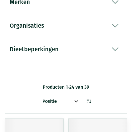
Merken
filter
Organisaties
filter
Dieetbeperkingen
filter
Producten
1
-
24
van
39
Sorteer op: