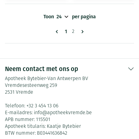
Toon
per pagina
Pagina's
U lees momenteel pagina
1
Pagina
2
Neem contact met ons op
Apotheek Bytebier-Van Antwerpen BV
Vremdesesteenweg 259
2531
Vremde
Telefoon:
+32 3 454 13 06
E-mailadres:
info@
apotheekvremde.be
APB nummer:
115501
Apotheek titularis:
Kaatje Bytebier
BTW nummer:
BE0441636842