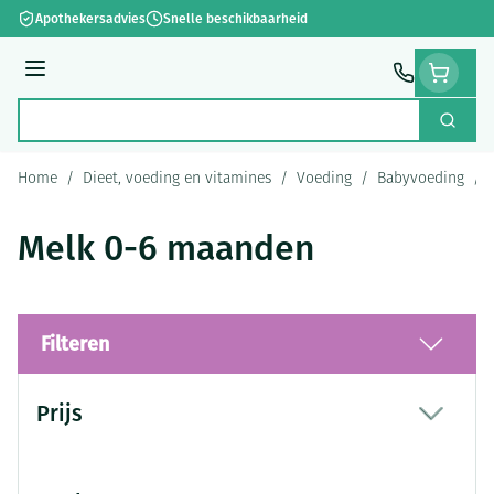
Ga naar de inhoud
Apothekersadvies
Snelle beschikbaarheid
Menu
Zoek
Product, merk, categorie...
Home
/
Dieet, voeding en vitamines
/
Voeding
/
Babyvoeding
/
Melk 0-6 maanden
Filteren
Doorgaan naar productlijst
Prijs
filter