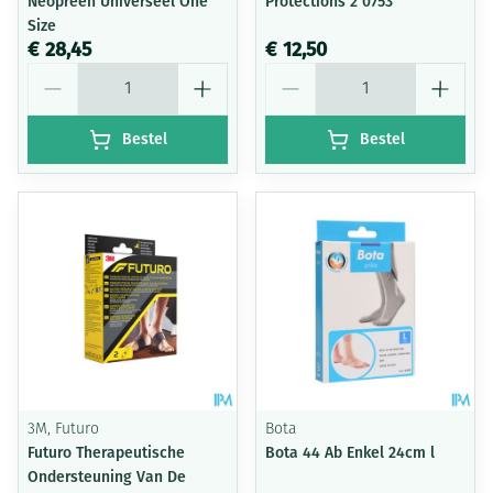
Neopreen Universeel One
Protections 2 0753
Size
€ 28,45
€ 12,50
Aantal
Aantal
Bestel
Bestel
3M, Futuro
Bota
Futuro Therapeutische
Bota 44 Ab Enkel 24cm l
Ondersteuning Van De