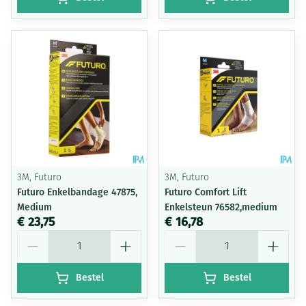
3M, Futuro
3M, Futuro
Futuro Enkelbandage 47875,
Futuro Comfort Lift
Medium
Enkelsteun 76582,medium
€ 23,75
€ 16,78
Aantal
Aantal
Bestel
Bestel