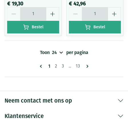
€ 19,30
€ 42,96
Aantal
Aantal
Bestel
Bestel
Toon
per pagina
Pagina's
U lees momenteel pagina
1
Pagina
Pagina
Pagina
2
3
...
13
Neem contact met ons op
Klantenservice