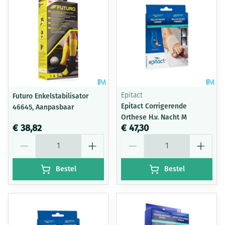
Futuro Enkelstabilisator
Epitact
Epitact Corrigerende
46645, Aanpasbaar
Orthese H.v. Nacht M
€ 38,82
€ 47,30
Aantal
Aantal
Bestel
Bestel