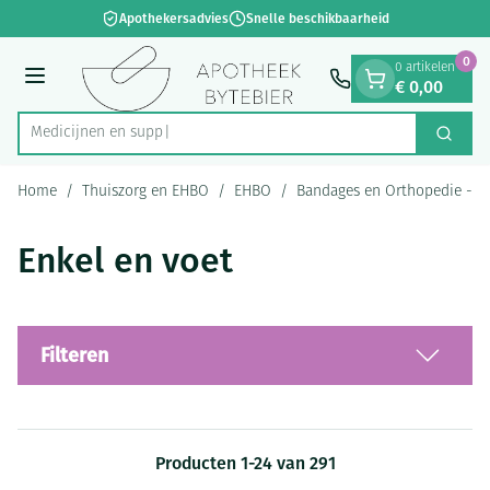
Dia 1 van 1
Ga naar de inhoud
Apothekersadvies
Snelle beschikbaarheid
0
0 artikelen
€ 0,00
Menu
Zoek
Product, merk, categorie...
Home
/
Thuiszorg en EHBO
/
EHBO
/
Bandages en Orthopedie - o
Enkel en voet
Filteren
Producten
1
-
24
van
291