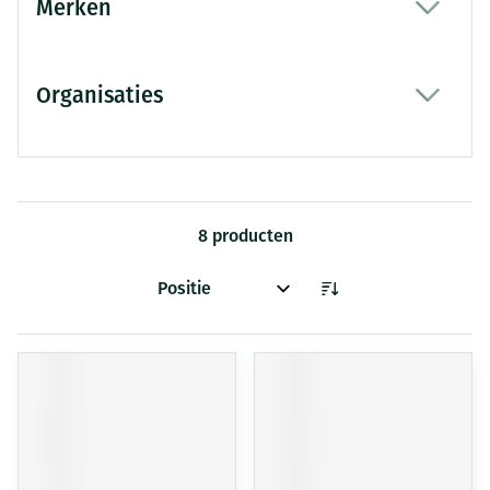
Merken
filter
Organisaties
filter
8
producten
Sorteer op: