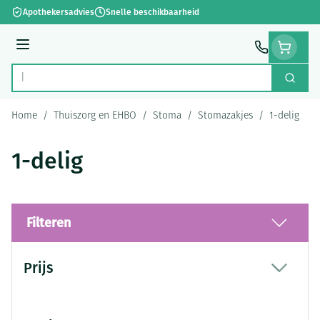
Ga naar de inhoud
Apothekersadvies
Snelle beschikbaarheid
Menu
Zoek
Product, merk, categorie...
Home
/
Thuiszorg en EHBO
/
Stoma
/
Stomazakjes
/
1-delig
1-delig
Filteren
Doorgaan naar productlijst
Prijs
filter