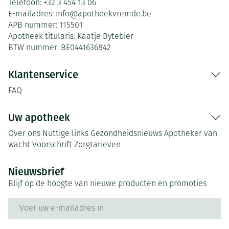
Telefoon:
+32 3 454 13 06
E-mailadres:
info@
apotheekvremde.be
APB nummer:
115501
Apotheek titularis:
Kaatje Bytebier
BTW nummer:
BE0441636842
Klantenservice
FAQ
Uw apotheek
Over ons
Nuttige links
Gezondheidsnieuws
Apotheker van
wacht
Voorschrift
Zorgtarieven
Nieuwsbrief
Blijf op de hoogte van nieuwe producten en promoties
E-mail adres