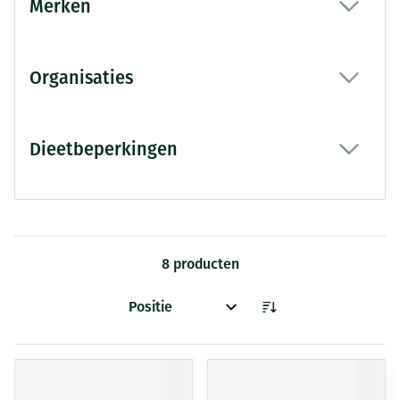
Merken
filter
Organisaties
filter
Dieetbeperkingen
filter
8
producten
Sorteer op: