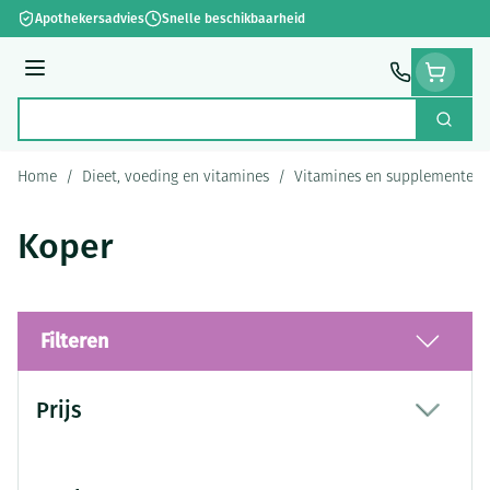
Ga naar de inhoud
Apothekersadvies
Snelle beschikbaarheid
Menu
Zoek
Product, merk, categorie...
Home
/
Dieet, voeding en vitamines
/
Vitamines en supplementen
Koper
Filteren
Doorgaan naar productlijst
Prijs
filter