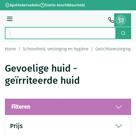
Ga naar de inhoud
Apothekersadvies
Snelle beschikbaarheid
Menu
Zoek
Product, merk, categorie...
Home
/
Schoonheid, verzorging en hygiëne
/
Gezichtsverzorging
/
Gevoelige huid -
geïrriteerde huid
Filteren
Doorgaan naar productlijst
Prijs
filter