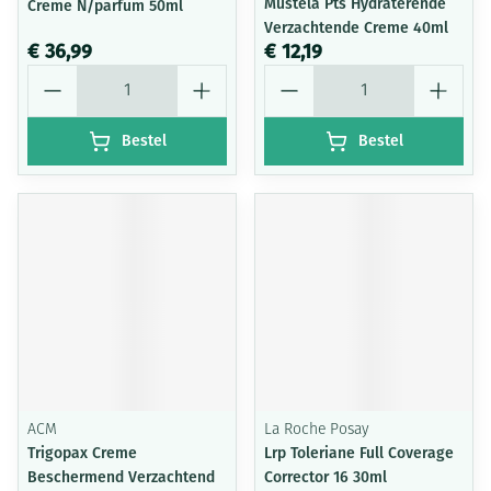
Mustela Pts Hydraterende
Creme N/parfum 50ml
Verzachtende Creme 40ml
€ 36,99
€ 12,19
Aantal
Aantal
Bestel
Bestel
ACM
La Roche Posay
Trigopax Creme
Lrp Toleriane Full Coverage
Beschermend Verzachtend
Corrector 16 30ml