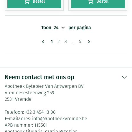
Bestel
Bestel
Toon
per pagina
Pagina's
U lees momenteel pagina
1
Pagina
Pagina
Pagina
2
3
...
5
Neem contact met ons op
Apotheek Bytebier-Van Antwerpen BV
Vremdesesteenweg 259
2531
Vremde
Telefoon:
+32 3 454 13 06
E-mailadres:
info@
apotheekvremde.be
APB nummer:
115501