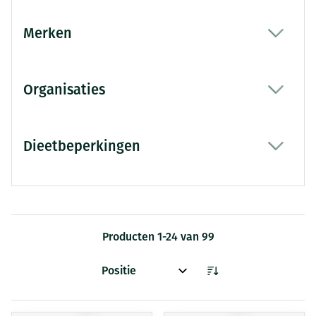
Merken
filter
Organisaties
filter
Dieetbeperkingen
filter
Producten
1
-
24
van
99
Sorteer op: