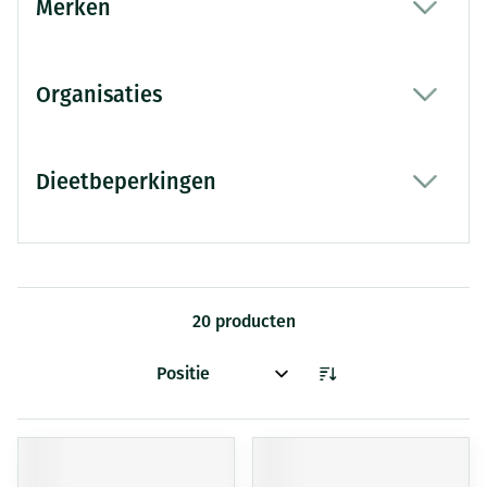
Merken
filter
Organisaties
filter
Dieetbeperkingen
filter
20
producten
Sorteer op: