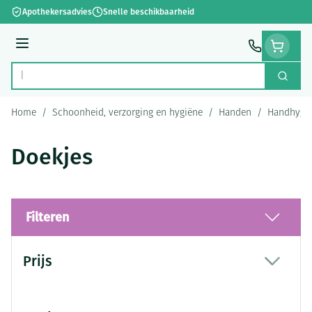
Ga naar de inhoud
Apothekersadvies
Snelle beschikbaarheid
Menu
Zoek
Product, merk, categorie...
Home
/
Schoonheid, verzorging en hygiëne
/
Handen
/
Handhygi
Doekjes
Filteren
Doorgaan naar productlijst
Prijs
filter