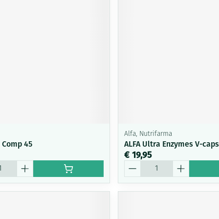
Mondmaskers
ging
Supplementen
Insectenwe
middelen
ssen
-
id
Alfa, Nutrifarma
 Comp 45
ALFA Ultra Enzymes V-caps
€ 19,95
Zelfbruiner
Scheren
Aantal