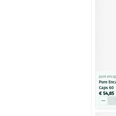
pure encap
Pure Enc
Caps 60
€ 54,85
Aantal