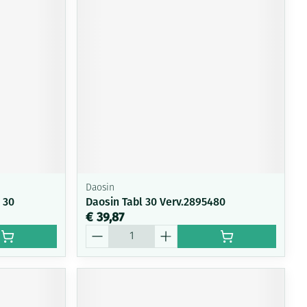
rende
Parfums en
geurproducten
Daosin
 30
Daosin Tabl 30 Verv.2895480
€ 39,87
CBD
Aantal