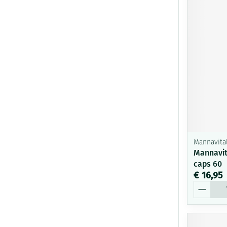
Mannavita
Mannavit
caps 60
€ 16,95
Aantal