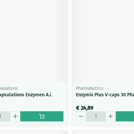
sulations
PharmaNutrics
apsulations Enzymen A.i.
Enzymix Plus V-caps 30 Ph
€ 24,89
Aantal