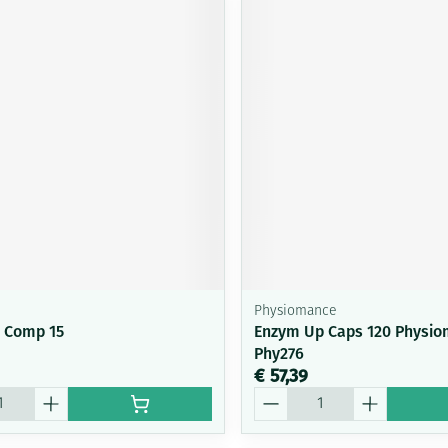
Physiomance
 Comp 15
Enzym Up Caps 120 Physi
Phy276
€ 57,39
Aantal