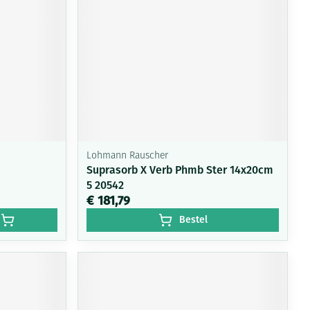
Lohmann Rauscher
Suprasorb X Verb Phmb Ster 14x20cm
5 20542
€ 181,79
Bestel