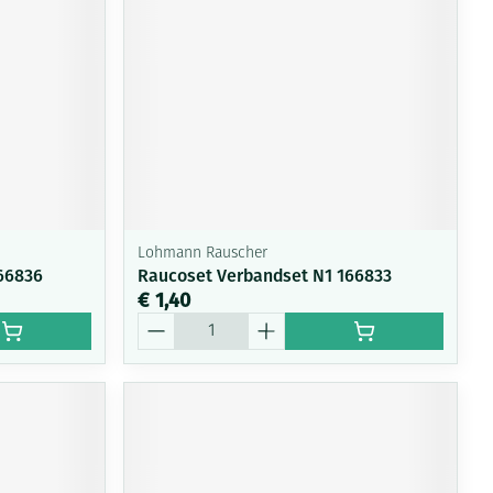
rende
Parfums en
geurproducten
Lohmann Rauscher
66836
Raucoset Verbandset N1 166833
€ 1,40
Aantal
CBD