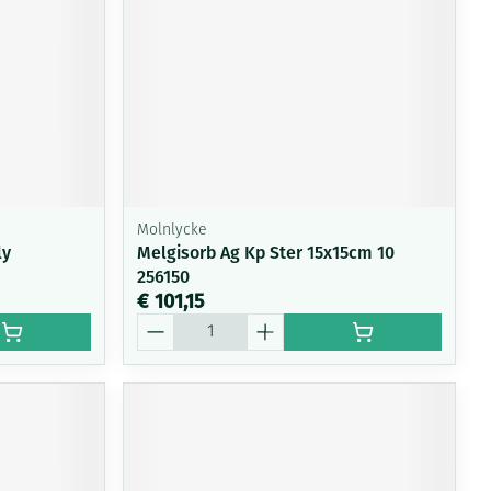
Molnlycke
ly
Melgisorb Ag Kp Ster 15x15cm 10
256150
€ 101,15
Aantal