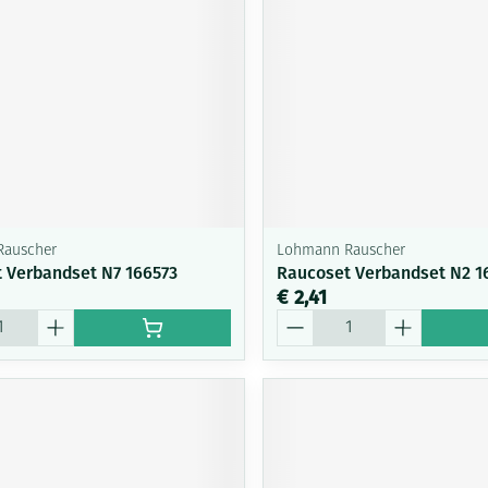
Mondmaskers
ging
Supplementen
Insectenwe
middelen
ssen
-
id
Rauscher
Lohmann Rauscher
 Verbandset N7 166573
Raucoset Verbandset N2 1
€ 2,41
Aantal
Zelfbruiner
Scheren