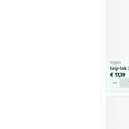
Vygon
Grip-lok 
€ 17,39
Aantal