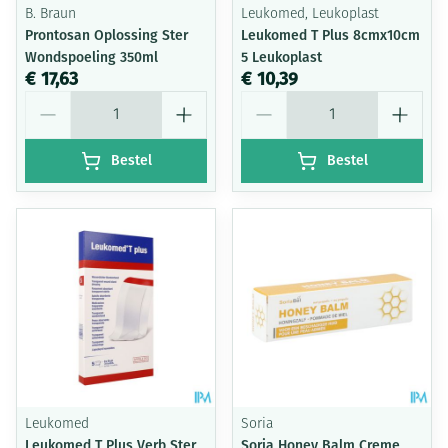
B. Braun
Leukomed, Leukoplast
Prontosan Oplossing Ster
Leukomed T Plus 8cmx10cm
Wondspoeling 350ml
5 Leukoplast
€ 17,63
€ 10,39
Aantal
Aantal
Bestel
Bestel
Leukomed
Soria
Leukomed T Plus Verb Ster
Soria Honey Balm Creme