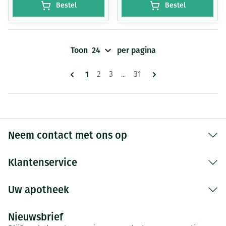
Bestel
Bestel
Toon
per pagina
Pagina's
U lees momenteel pagina
1
Pagina
Pagina
Pagina
2
3
...
31
Neem contact met ons op
Klantenservice
Uw apotheek
Nieuwsbrief