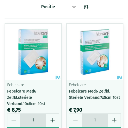
Sorteer op:
Febelcare
Febelcare
Febelcare Med6
Febelcare Med6 Zelfkl.
Zelfkl.steriele
Steriele Verband.7x5cm 10st
Verband.10x8cm 10st
€ 8,75
€ 7,90
Aantal
Aantal