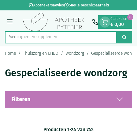
Dia 1 van 1
Ga naar de inhoud
Apothekersadvies
Snelle beschikbaarheid
0
0 artikelen
€ 0,00
Menu
Me
Zoek
Product, merk, categorie...
Home
/
Thuiszorg en EHBO
/
Wondzorg
/
Gespecialiseerde wondz
Gespecialiseerde wondzorg
Filteren
Producten
1
-
24
van
742