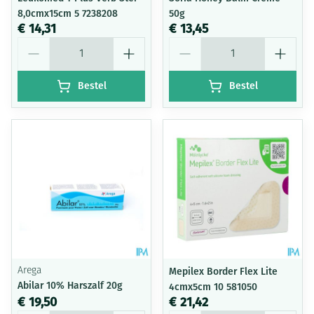
8,0cmx15cm 5 7238208
50g
€ 14,31
€ 13,45
Aantal
Aantal
Bestel
Bestel
Arega
Mepilex Border Flex Lite
Abilar 10% Harszalf 20g
4cmx5cm 10 581050
€ 19,50
€ 21,42