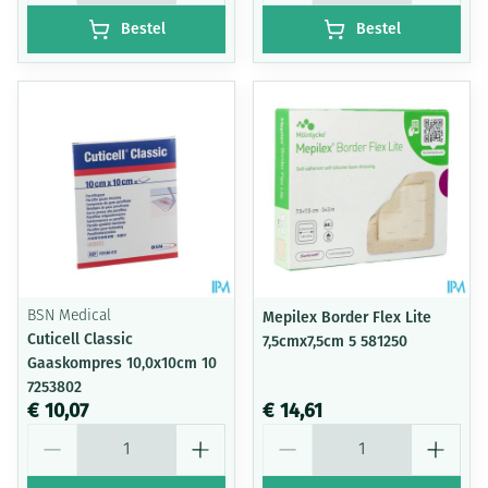
Bestel
Bestel
BSN Medical
Mepilex Border Flex Lite
Cuticell Classic
7,5cmx7,5cm 5 581250
Gaaskompres 10,0x10cm 10
7253802
€ 10,07
€ 14,61
Aantal
Aantal