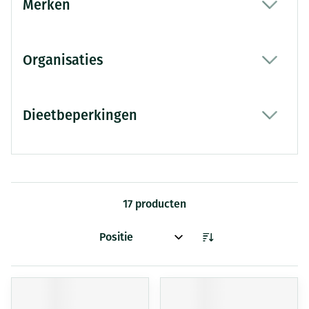
Merken
filter
Organisaties
filter
Dieetbeperkingen
filter
17
producten
Sorteer op: