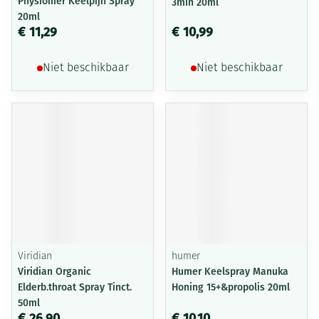
Physiomer Keelpijn Spray
3min 20ml
20ml
€ 11,29
€ 10,99
Niet beschikbaar
Niet beschikbaar
Viridian
humer
Viridian Organic
Humer Keelspray Manuka
Elderb.throat Spray Tinct.
Honing 15+&propolis 20ml
50ml
€ 26,90
€ 10,10