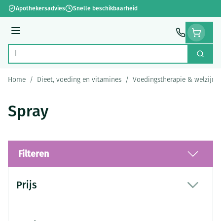
Ga naar de inhoud
Apothekersadvies
Snelle beschikbaarheid
Menu
Zoek
Product, merk, categorie...
Home
/
Dieet, voeding en vitamines
/
Voedingstherapie & welzijn
Spray
Filteren
Doorgaan naar productlijst
Prijs
filter